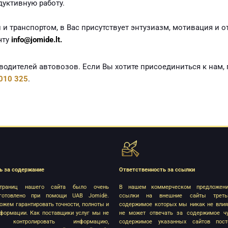
дуктивную работу.
и транспортом, в Вас присутствует энтузиазм, мотивация и о
чту
info@jomide.lt.
одителей автовозов. Если Вы хотите присоединиться к нам, 
010 325
.
ь за содержание
Ответственность за ссылки
траниц нашего сайта было очень
В нашем коммерческом предложени
готовлено при помощи UAB Jomidė.
ссылки на внешние сайты треть
жем гарантировать точности, полноты и
содержимое которых мы никак не вли
нформации. Как поставщики услуг мы не
не может отвечать за содержимое чу
ы контролировать информацию,
содержимое указанных сайтов пост