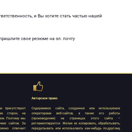
тветственность, и Вы хотите стать частью нашей
пришлите свое резюме на эл. почту
Авторское право
и присутствуют
Содержимое сайта, созданное или используемое
их сторон, на
операторами веб-сайтов, а также его работы
яем. Поэтому мы
(произведения) на страницах этого сайта –
жих сайтов. За
регламентируются. Желая их копировать, обрабатывать,
оянно отвечает
переделывать или использовать как-нибудь по-другому,