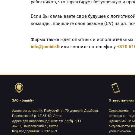
работников, что гарантирует безупречную и про
Если Вы связываете свое будущее с логистикой 
команды, пришлите свое резюме (CV) на эл. по
Фирма также ждет опытных и исполнительных в
info@jomide.lt
или звоните по телефону
+370 61
ЗАО «Jomidė»
Ответственност
Адрес регистрации: Пайуосчё пл. 70, деревня Дембава,
Содержимое с
Паневежский р., LT-38189, Литва
осторожно под
Адрес для корреспонденции: Ул. Beržų 3, LT-
Однако мы не мо
36237, Паневежский р., Литва
актуальности и
Код предприятия: 302328269
уполномочен